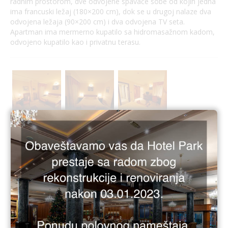
radnim prostorom, dve odvojene spavaće sobe od kojih jedna
ima francuski ležaj (180×200 cm), dok se u drugoj nalaze dva
odvojena ležaja (90×200 cm) i dva odvojena TV seta.
Apartman ima mermerno kupatilo sa hidromasažnom kadom,
odvojeno kupatilo kao i privatnu terasu.